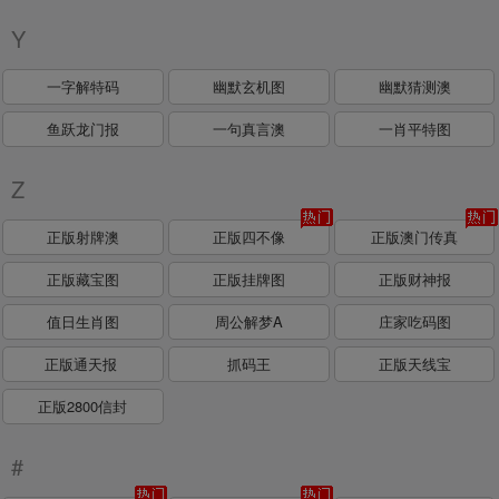
Y
一字解特码
幽默玄机图
幽默猜测澳
鱼跃龙门报
一句真言澳
一肖平特图
Z
正版射牌澳
正版四不像
正版澳门传真
正版藏宝图
正版挂牌图
正版财神报
值日生肖图
周公解梦A
庄家吃码图
正版通天报
抓码王
正版天线宝
正版2800信封
#