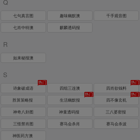
Q
七句真言图
趣味幽默澳
千手观音图
七肖中特澳
麒麟透码报
R
如来秘报澳
S
诗象破成语
四组三连澳
四肖欲钱料
胜算策略报
生活幽默报
四不像玄机
神奇八卦图
神童透码报
三八婆密报
三怪禁肖图
赛马会杀肖
赛马会杀波
神医药方澳