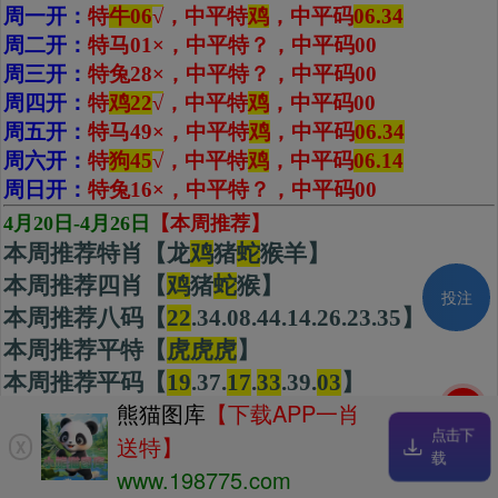
周一开：
特
牛06
√
，中平特
鸡
，
中平码
06.34
周二开：
特马01
×
，中平特？，中平码00
周三开：
特兔28
×
，中平特？，中平码00
周四开：
特
鸡22
√
，中平特
鸡
，
中平码
00
周五开：
特马49
×
，中平特
鸡
，中平码
06.34
周六开：
特
狗45
√
，中平特
鸡
，
中平码
06.14
周日开：
特兔16×，中平特？，中平码00
4月20日-4月26日
【本周推荐】
本周推荐特肖【龙
鸡
猪
蛇
猴羊】
本周推荐四肖【
鸡
猪
蛇
猴】
投注
本周推荐八码【
22
.34.08.44.14.26.23.35】
本周推荐平特【
虎虎虎
】
本周推荐平码【
19
.37.
17
.
33
.39.
03
】
刷新
熊猫图库
【下载APP一肖
周一开：
特牛30×，中平特
虎
，中平码
19.03
点击下
周二开：
特马01×，中平特
虎
，中平码
33
送特】
X
载
周三开：
特狗09×，中平特
？
，中平码
19
www.198775.com