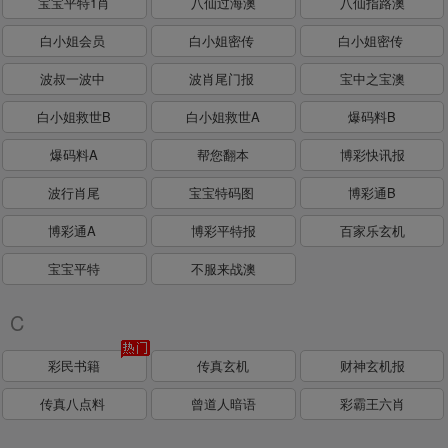
宝宝平特1肖
八仙过海澳
八仙指路澳
白小姐会员
白小姐密传
白小姐密传
波叔一波中
波肖尾门报
宝中之宝澳
白小姐救世B
白小姐救世A
爆码料B
爆码料A
帮您翻本
博彩快讯报
波行肖尾
宝宝特码图
博彩通B
博彩通A
博彩平特报
百家乐玄机
宝宝平特
不服来战澳
C
彩民书籍
传真玄机
财神玄机报
传真八点料
曾道人暗语
彩霸王六肖