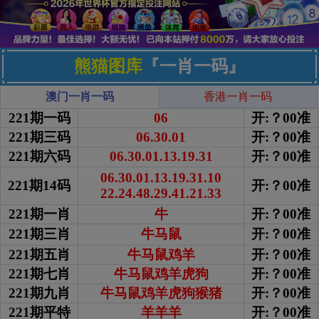
熊猫图库
『一肖一码』
澳门一肖一码
香港一肖一码
221期一码
06
开:？00准
221期三码
06.30.01
开:？00准
221期六码
06.30.01.13.19.31
开:？00准
06.30.01.13.19.31.10
221期14码
开:？00准
22.24.48.29.41.21.33
221期一肖
牛
开:？00准
221期三肖
牛马鼠
开:？00准
221期五肖
牛马鼠鸡羊
开:？00准
221期七肖
牛马鼠鸡羊虎狗
开:？00准
221期九肖
牛马鼠鸡羊虎狗猴猪
开:？00准
221期平特
羊羊羊
开:？00准