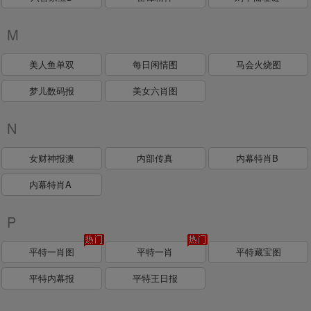
M
美人鱼单双
每日闲情图
马会火烧图
梦儿数码报
美女六肖图
N
女财神报澳
内部传真
内幕特肖B
内幕特肖A
P
平特一肖图
平特一肖
平特藏宝图
平特内幕报
平特王日报