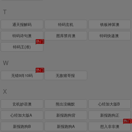
T
通天报解码
特码玄机
铁板神算澳
特码诗句澳
图库禁肖澳
特码快递澳
特码王(准)
W
无错9肖10码
无敌猪哥报
X
玄机妙语澳
熊出没幽默
心经加大版B
心经加大版A
新报跑狗背
新报跑狗正
新报跑狗B
新报跑狗A
想入非非澳