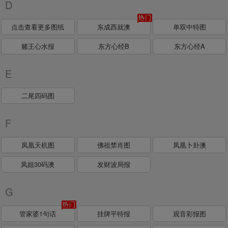
D
点击查看更多图纸
东成西就澳
单双中特图
赌王心水报
东方心经B
东方心经A
E
二尾四码图
F
凤凰天机图
佛祖禁肖图
凤凰卜卦澳
凤姐30码澳
发财波局报
G
管家婆1句话
挂牌平特报
观音彩报图