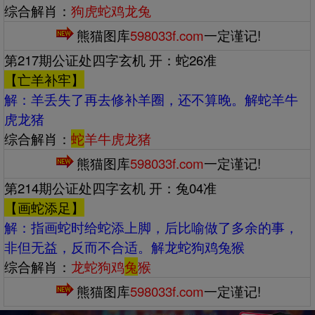
综合解肖：
狗虎蛇鸡龙兔
熊猫图库
598033f.com
一定谨记!
第217期公证处四字玄机 开：蛇26准
【亡羊补牢】
解：‌‌羊丢失了再去修补羊圈，还不算晚。解蛇羊牛
虎龙猪
综合解肖：
蛇
羊牛虎龙猪
熊猫图库
598033f.com
一定谨记!
第214期公证处四字玄机 开：兔04准
【画蛇添足】
解：‌‌指画蛇时给蛇添上脚，后比喻做了多余的事，
非但无益，反而不合适。解龙蛇狗鸡兔猴
综合解肖：
龙蛇狗鸡
兔
猴
熊猫图库
598033f.com
一定谨记!