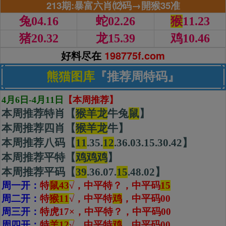
213期:暴富六肖⑿码→開猴35准
兔04.16
蛇02.26
猴
11.23
猪20.32
龙15.39
鸡10.46
好料尽在
198775f.com
熊猫图库
『推荐周特码』
4月6日-4月11日
【本周推荐】
本周推荐特肖【
猴羊龙
牛兔
鼠
】
本周推荐四肖【
猴
羊
龙
牛】
本周推荐八码【
11
.35.
12
.36.03.15.30.42】
本周推荐平特【
鸡鸡鸡
】
本周推荐平码【
39
.36.07.
15
.48.02】
周一开：
特
鼠43
√
，中平特？，
中平码
15
周二开：
特
猴11
√
，中平特
鸡
，
中平码00
周三开：
特虎17×，中平特？，
中平码00
周四开：
特
羊12
√
，中平特
鸡
，
中平码00