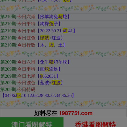
第210期
:
今日六肖
【猴羊狗兔
马
蛇
】
第210期:
今日平特
【狗撵
兔
子
】
第210期:
今日平码
【
20.22.30.21.
40
.41
】
第210期:
今日波色
【
绿
波
+红波
】
第210期:
今日行数
【木
、
火
、土
】
第209期
:
今日六肖
【兔牛
猪
鸡羊蛇
】
第209期:
今日平特
【画
蛇
添足
】
第209期:
今日七尾
【
8
652031
】
第209期:
今日波色
【蓝
波+
红波
】
第209期:
今日特码
【04.06.
08
.10.12.02.28.30.32.34.36.26
】
好料尽在
198775f.com
澳门看图解特
香港看图解特