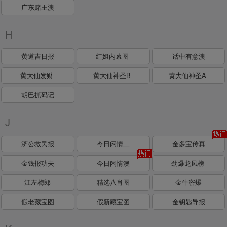
广东赌王澳
H
黄道吉日报
红姐内幕图
话中有意澳
黄大仙发财
黄大仙神圣B
黄大仙神圣A
胡巴抓码记
J
济公救民报
今日闲情二
金多宝传真
金钱报功夫
今日闲情澳
劲爆龙凤榜
江左梅郎
精选八肖图
金牛密爆
假老藏宝图
假新藏宝图
金钥匙导报