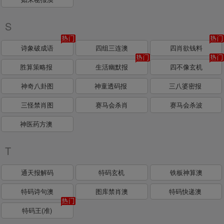
S
诗象破成语
四组三连澳
四肖欲钱料
胜算策略报
生活幽默报
四不像玄机
神奇八卦图
神童透码报
三八婆密报
三怪禁肖图
赛马会杀肖
赛马会杀波
神医药方澳
T
通天报解码
特码玄机
铁板神算澳
特码诗句澳
图库禁肖澳
特码快递澳
特码王(准)