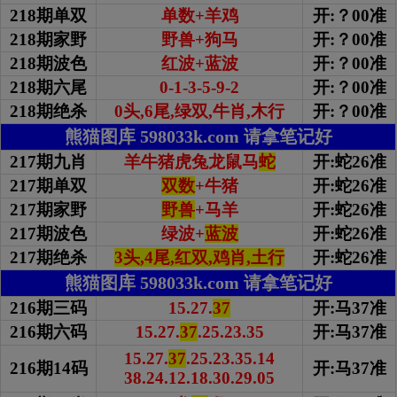
218期单双
单数+羊鸡
开:？00准
218期家野
野兽+狗马
开:？00准
218期波色
红波+蓝波
开:？00准
218期
六尾
0-1-3-5-9-2
开:？00准
218期绝杀
0头,6尾,绿双,牛肖,木行
开:？00准
熊猫图库 598033k.com 请拿笔记好
217期九肖
羊牛猪虎兔龙鼠马
蛇
开:蛇26准
217期单双
双数
+牛猪
开:蛇26准
217期家野
野兽
+马羊
开:蛇26准
217期波色
绿波+
蓝波
开:蛇26准
217期绝杀
3头,4尾,红双,鸡肖,土行
开:蛇26准
熊猫图库 598033k.com 请拿笔记好
216期三码
15.27.
37
开:马37准
216期六码
15.27.
37
.25.23.35
开:马37准
15.27.
37
.25.23.35.14
216期14码
开:马37准
38.24.12.18.30.29.05