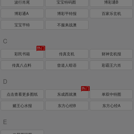
波行肖尾
宝宝特码图
博彩通B
博彩通A
博彩平特报
百家乐玄机
宝宝平特
不服来战澳
C
彩民书籍
传真玄机
财神玄机报
传真八点料
曾道人暗语
彩霸王六肖
D
点击查看更多图纸
东成西就澳
单双中特图
赌王心水报
东方心经B
东方心经A
E