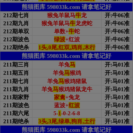
熊猫图库 598033k.com 请拿笔记好
212期七肖
猴兔羊鼠马
牛
龙
开:牛06准
212期九肖
猴兔羊鼠马
牛
龙虎蛇
开:牛06准
212期单双
单数+
牛
蛇
开:牛06准
212期波色
绿波
+红波
开:牛06准
212期绝杀
1头,0尾,红双,鸡肖,木行
开:牛06准
熊猫图库 598033k.com 请拿笔记好
211期三肖
羊兔
马
开:马01准
211期五肖
羊兔
马
猴鸡
开:马01准
211期七肖
羊兔
马
猴鸡猪鼠
开:马01准
211期九肖
羊兔
马
猴鸡猪鼠龙牛
开:马01准
211期家野
家禽
+兔龙
开:马01准
211期波色
蓝波+
红波
开:马01准
211期
六尾
5-
1
-0-2-6-8
开:马01准
211期绝杀
3头,3尾,绿单,狗肖,土行
开:马01准
熊猫图库 598033k.com 请拿笔记好