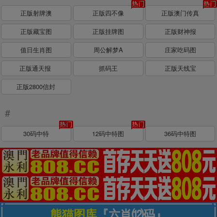
正版射牌澳
正版四不像
正版澳门传真
正版藏宝图
正版挂牌图
正版财神报
值日生肖图
周公解梦A
庄家吃码图
正版通天报
抓码王
正版天线宝
正版2800信封
#
30码中特
12码中特图
36码中特图
熊猫图库
『六肖⑿码』