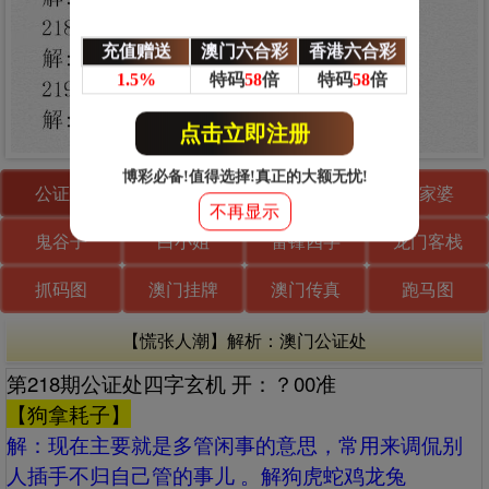
充值赠送
澳门六合彩
香港六合彩
1.5%
特码
58
倍
特码
58
倍
点击立即注册
博彩必备!值得选择!真正的大额无忧!
公证处
四不像
蛇蛋图
管家婆
不再显示
鬼谷子
白小姐
雷锋四字
龙门客栈
抓码图
澳门挂牌
澳门传真
跑马图
【慌张人潮】解析：澳门公证处
第218期公证处四字玄机 开：？00准
【狗拿耗子】
解：‌‌现在主要就是‌多管闲事‌的意思，常用来调侃别
人插手不归自己管的事儿 。‌‌解狗虎蛇鸡龙兔