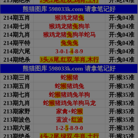
215期绝杀
2头,2尾,红双,鸡肖,土行
开:蛇14准
熊猫图库 598033k.com 请拿笔记好
214期五肖
猴鸡龙猪
兔
开:兔04准
214期七肖
猴鸡龙猪
兔
狗羊
开:兔04准
214期九肖
猴鸡龙猪
兔
狗羊蛇马
开:兔04准
214期平特
兔兔兔
开:兔04准
214期
六尾
3-0-1-
4
-8-9
开:兔04准
214期绝杀
3头,6尾,红双,羊肖,木行
开:兔04准
熊猫图库 598033k.com 请拿笔记好
213期三肖
蛇
猴
猪
开:猴35准
213期五肖
蛇
猴
猪鸡兔
开:猴35准
213期七肖
蛇
猴
猪鸡兔羊狗
开:猴35准
213期九肖
蛇
猴
猪鸡兔羊狗马龙
开:猴35准
213期家野
家禽+蛇
猴
开:猴35准
213期波色
蓝波+
红波
开:猴35准
213期
六尾
1-2-
5
-8-9-0
开:猴35准
213期绝杀
4头,2尾,绿双,牛肖,土行
开:猴35准