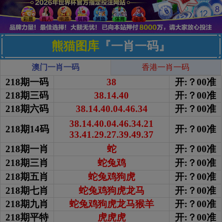
熊猫图库
『一肖一码』
澳门一肖一码
香港一肖一码
218期一码
38
开:？00准
218期三码
38.14.40
开:？00准
218期六码
38.14.40.04.46.34
开:？00准
38.14.40.04.46.34.21
218期14码
开:？00准
33.41.29.27.39.49.37
218期一肖
蛇
开:？00准
218期三肖
蛇兔鸡
开:？00准
218期五肖
蛇兔鸡狗虎
开:？00准
218期七肖
蛇兔鸡狗虎龙马
开:？00准
218期九肖
蛇兔鸡狗虎龙马猴羊
开:？00准
218期平特
虎虎虎
开:？00准