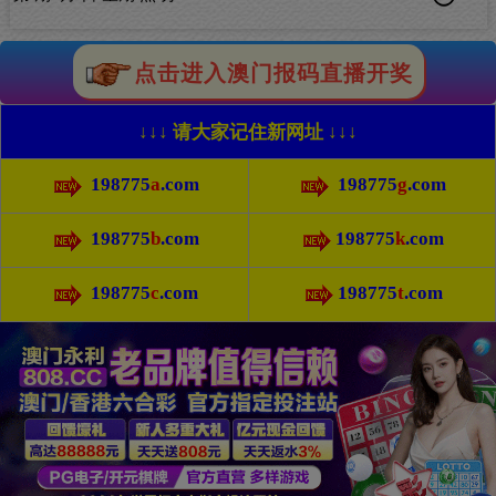
点击进入澳门报码直播开奖
↓↓↓ 请大家记住新网址 ↓↓↓
198775
a
.com
198775
g
.com
198775
b
.com
198775
k
.com
198775
c
.com
198775
t
.com